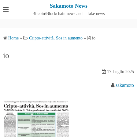
S
Sakamoto News
k
Bitcoin/Blockchain news and... fake news
Cos'è SakamotoNews
i
p
t
Home
»
Cripto-attività, Sos in aumento
»
io
o
c
io
o
n
17 Luglio 2025
t
e
sakamoto
n
t