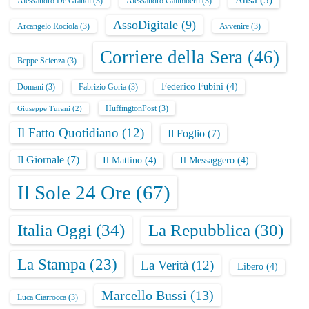
Ansa
(5)
Alessandro De Grandi
(3)
Alessandro Galimberti
(3)
AssoDigitale
(9)
Arcangelo Rociola
(3)
Avvenire
(3)
Corriere della Sera
(46)
Beppe Scienza
(3)
Federico Fubini
(4)
Domani
(3)
Fabrizio Goria
(3)
HuffingtonPost
(3)
Giuseppe Turani
(2)
Il Fatto Quotidiano
(12)
Il Foglio
(7)
Il Giornale
(7)
Il Mattino
(4)
Il Messaggero
(4)
Il Sole 24 Ore
(67)
Italia Oggi
(34)
La Repubblica
(30)
La Stampa
(23)
La Verità
(12)
Libero
(4)
Marcello Bussi
(13)
Luca Ciarrocca
(3)