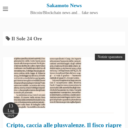
S
Sakamoto News
k
Bitcoin/Blockchain news and... fake news
Cos'è SakamotoNews
i
p
t
Il Sole 24 Ore
o
c
o
Notizie spazzatura
n
t
e
n
t
13
Lug
2026
Cripto, caccia alle plusvalenze. Il fisco riapre