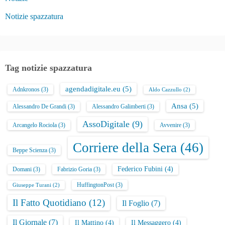
i
Notizie spazzatura
o
n
e
Tag notizie spazzatura
d
agendadigitale.eu
(5)
Adnkronos
(3)
Aldo Cazzullo
(2)
e
Ansa
(5)
Alessandro De Grandi
(3)
Alessandro Galimberti
(3)
g
AssoDigitale
(9)
Arcangelo Rociola
(3)
Avvenire
(3)
l
Corriere della Sera
(46)
Beppe Scienza
(3)
i
Federico Fubini
(4)
Domani
(3)
Fabrizio Goria
(3)
a
HuffingtonPost
(3)
Giuseppe Turani
(2)
r
Il Fatto Quotidiano
(12)
Il Foglio
(7)
t
Il Giornale
(7)
Il Mattino
(4)
Il Messaggero
(4)