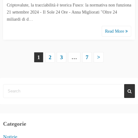
Criptovalute, la tracciabilità è teorica Fusco: la normativa non funziona
21 settembre 2024 - Il Sole 24 Ore - Anna Migliorati "Oltre 24
miliardi di d…
Read More
P
1
2
3
…
7
>
a
g
i
n
a
Categorie
z
Notizie