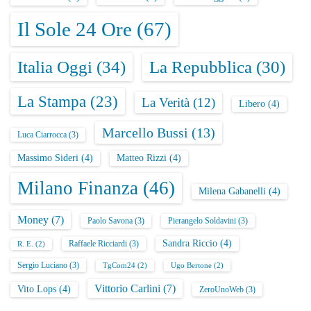
i
Il Sole 24 Ore
(67)
c
Italia Oggi
(34)
La Repubblica
(30)
o
La Stampa
(23)
l
La Verità
(12)
Libero
(4)
i
Marcello Bussi
(13)
Luca Ciarrocca
(3)
Massimo Sideri
(4)
Matteo Rizzi
(4)
Milano Finanza
(46)
Milena Gabanelli
(4)
Money
(7)
Paolo Savona
(3)
Pierangelo Soldavini
(3)
Sandra Riccio
(4)
Raffaele Ricciardi
(3)
R. E.
(2)
Sergio Luciano
(3)
TgCom24
(2)
Ugo Bertone
(2)
Vittorio Carlini
(7)
Vito Lops
(4)
ZeroUnoWeb
(3)