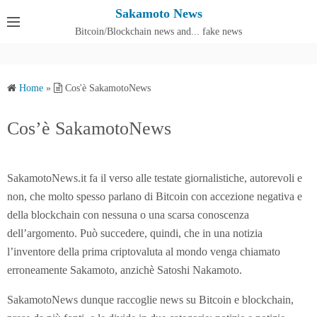
S
Sakamoto News
k
Bitcoin/Blockchain news and... fake news
Cos'è SakamotoNews
i
p
t
Home
»
Cos'è SakamotoNews
o
c
Cos’è SakamotoNews
o
n
t
SakamotoNews.it fa il verso alle testate giornalistiche, autorevoli e
e
non, che molto spesso parlano di Bitcoin con accezione negativa e
n
della blockchain con nessuna o una scarsa conoscenza
t
dell’argomento. Può succedere, quindi, che in una notizia
l’inventore della prima criptovaluta al mondo venga chiamato
erroneamente Sakamoto, anzichè Satoshi Nakamoto.
SakamotoNews dunque raccoglie news su Bitcoin e blockchain,