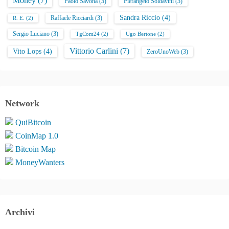
Money
(7)
Paolo Savona
(3)
Pierangelo Soldavini
(3)
Sandra Riccio
(4)
Raffaele Ricciardi
(3)
R. E.
(2)
Sergio Luciano
(3)
TgCom24
(2)
Ugo Bertone
(2)
Vittorio Carlini
(7)
Vito Lops
(4)
ZeroUnoWeb
(3)
Network
QuiBitcoin
CoinMap 1.0
Bitcoin Map
MoneyWanters
Archivi