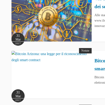
dei s
Alle st
www.ils
innovaz
31
Mar
2017
Notizie
Bitc
smar
Bitcoin
elettron
31
Mar
2017