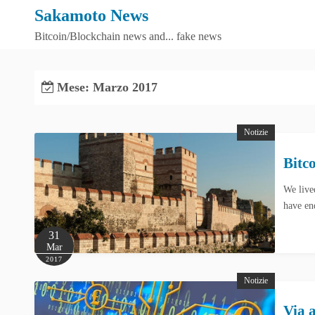
S
Sakamoto News
k
Bitcoin/Blockchain news and... fake news
i
p
t
Mese:
Marzo 2017
o
c
Notizie
o
n
Bitc
t
We live
e
have en
n
t
31
Mar
2017
Notizie
Via 