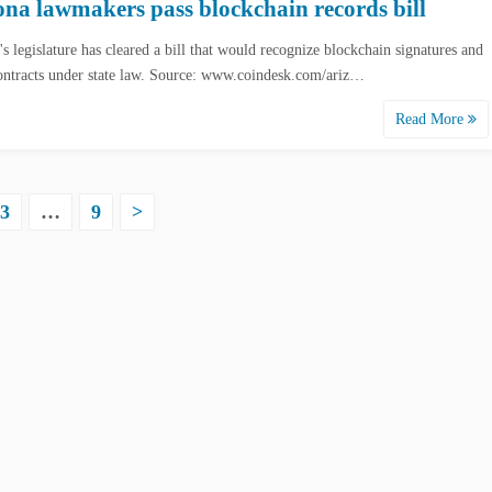
ona lawmakers pass blockchain records bill
s legislature has cleared a bill that would recognize blockchain signatures and
ontracts under state law. Source: www.coindesk.com/ariz…
Read More
3
…
9
>