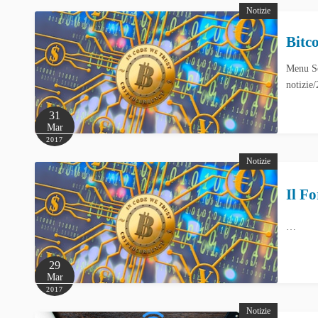
Notizie
Bitc
Menu So
notizie
31
Mar
2017
Notizie
Il F
…
29
Mar
2017
Notizie