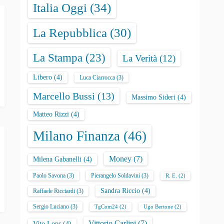
Italia Oggi
(34)
La Repubblica
(30)
La Stampa
(23)
La Verità
(12)
Libero
(4)
Luca Ciarrocca
(3)
Marcello Bussi
(13)
Massimo Sideri
(4)
Matteo Rizzi
(4)
Milano Finanza
(46)
Money
(7)
Milena Gabanelli
(4)
Paolo Savona
(3)
Pierangelo Soldavini
(3)
R. E.
(2)
Sandra Riccio
(4)
Raffaele Ricciardi
(3)
Sergio Luciano
(3)
TgCom24
(2)
Ugo Bertone
(2)
Vittorio Carlini
(7)
Vito Lops
(4)