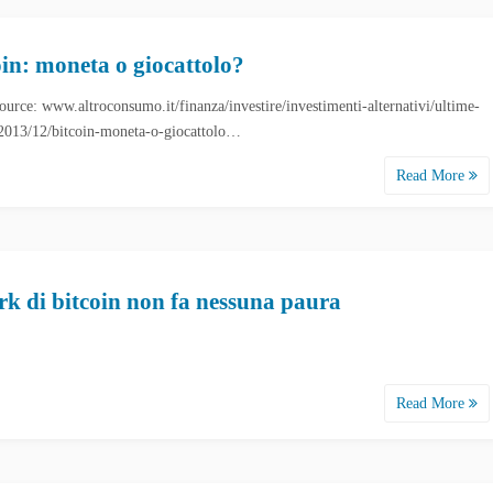
oin: moneta o giocattolo?
urce: www.altroconsumo.it/finanza/investire/investimenti-alternativi/ultime-
/2013/12/bitcoin-moneta-o-giocattolo…
Read More
ork di bitcoin non fa nessuna paura
Read More