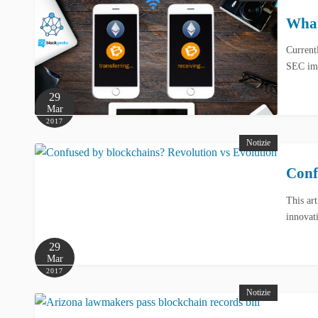
What
Currentl
SEC imp
29
Mar
2017
Notizie
Conf
This art
innovat
29
Mar
2017
Notizie