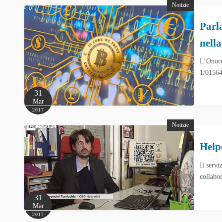
Notizie
Parl
nell
L’Onore
1/01564
31
Mar
2017
Notizie
Help
Il servi
collabo
31
Mar
2017