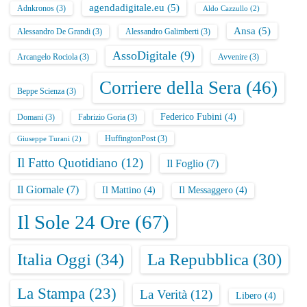
agendadigitale.eu
(5)
Adnkronos
(3)
Aldo Cazzullo
(2)
Ansa
(5)
Alessandro De Grandi
(3)
Alessandro Galimberti
(3)
AssoDigitale
(9)
Arcangelo Rociola
(3)
Avvenire
(3)
Corriere della Sera
(46)
Beppe Scienza
(3)
Federico Fubini
(4)
Domani
(3)
Fabrizio Goria
(3)
HuffingtonPost
(3)
Giuseppe Turani
(2)
Il Fatto Quotidiano
(12)
Il Foglio
(7)
Il Giornale
(7)
Il Mattino
(4)
Il Messaggero
(4)
Il Sole 24 Ore
(67)
Italia Oggi
(34)
La Repubblica
(30)
La Stampa
(23)
La Verità
(12)
Libero
(4)