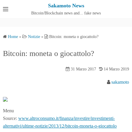
S
Sakamoto News
k
Bitcoin/Blockchain news and... fake news
Cos'è SakamotoNews
i
p
t
Home
»
Notizie
»
Bitcoin: moneta o giocattolo?
o
c
Bitcoin: moneta o giocattolo?
o
n
31 Marzo 2017
14 Marzo 2019
t
e
sakamoto
n
t
Menu
Source:
www.altroconsumo.it/finanza/investire/investimenti-
alternativi/ultime-notizie/2013/12/bitcoin-moneta-o-giocattolo