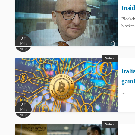
Insi
Blockch
blockch
27
Feb
2017
Notizie
Itali
gamb
…
27
Feb
2017
Notizie