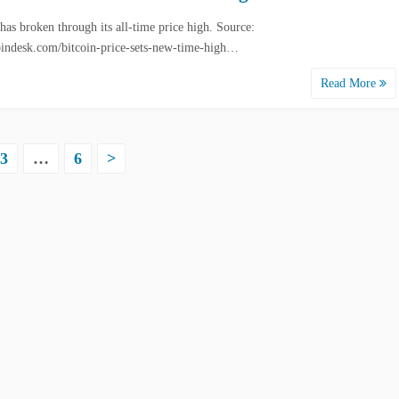
 has broken through its all-time price high. Source:
ndesk.com/bitcoin-price-sets-new-time-high…
Read More
3
…
6
>