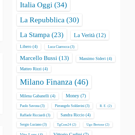
Italia Oggi
(34)
La Repubblica
(30)
La Stampa
(23)
La Verità
(12)
Libero
(4)
Luca Ciarrocca
(3)
Marcello Bussi
(13)
Massimo Sideri
(4)
Matteo Rizzi
(4)
Milano Finanza
(46)
Money
(7)
Milena Gabanelli
(4)
Paolo Savona
(3)
Pierangelo Soldavini
(3)
R. E.
(2)
Sandra Riccio
(4)
Raffaele Ricciardi
(3)
Sergio Luciano
(3)
TgCom24
(2)
Ugo Bertone
(2)
Vittorio Carlini
(7)
Vito Lops
(4)