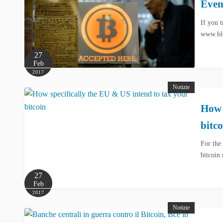
Even
If you 
www.blo
27
Feb
2017
Notizie
How 
bitc
For the
bitcoin
27
Feb
2017
Notizie