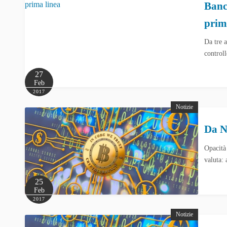
Banch
prim
Da tre a
control
27
Feb
2017
Notizie
Da N
Opacità 
valuta:
25
Feb
2017
Notizie