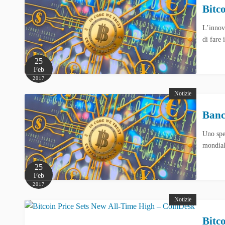
Bitco
L’innov
di fare
25
Feb
2017
Notizie
Banc
Uno spe
mondial
25
Feb
2017
Notizie
Bitc