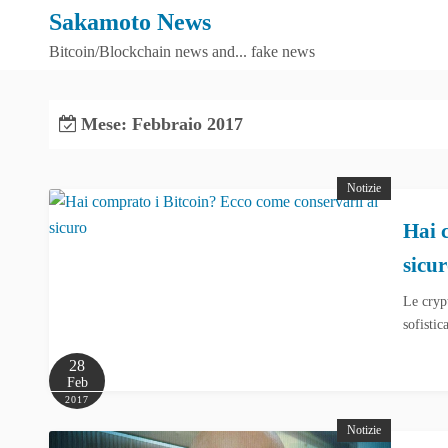
S
Sakamoto News
k
Bitcoin/Blockchain news and... fake news
i
p
t
Mese:
Febbraio 2017
o
c
Notizie
o
n
Hai 
t
sicu
e
n
Le cryp
t
sofisti
28
Feb
2017
Notizie