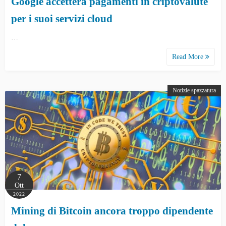
Google accetterà pagamenti in criptovalute
per i suoi servizi cloud
…
Read More
Notizie spazzatura
7
Ott
2022
Mining di Bitcoin ancora troppo dipendente