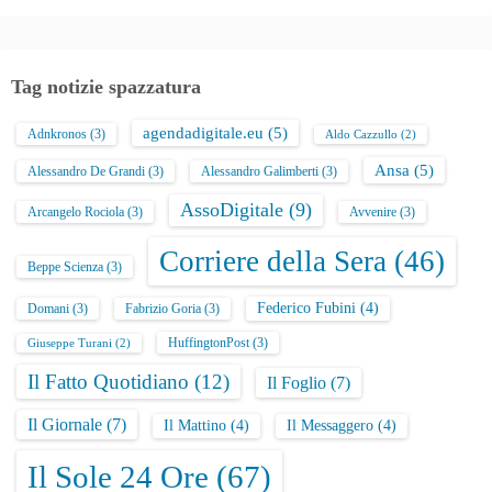
Tag notizie spazzatura
agendadigitale.eu
(5)
Adnkronos
(3)
Aldo Cazzullo
(2)
Ansa
(5)
Alessandro De Grandi
(3)
Alessandro Galimberti
(3)
AssoDigitale
(9)
Arcangelo Rociola
(3)
Avvenire
(3)
Corriere della Sera
(46)
Beppe Scienza
(3)
Federico Fubini
(4)
Domani
(3)
Fabrizio Goria
(3)
HuffingtonPost
(3)
Giuseppe Turani
(2)
Il Fatto Quotidiano
(12)
Il Foglio
(7)
Il Giornale
(7)
Il Mattino
(4)
Il Messaggero
(4)
Il Sole 24 Ore
(67)