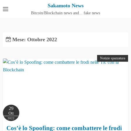
S
Sakamoto News
k
Bitcoin/Blockchain news and... fake news
Cos'è SakamotoNews
i
p
t
Mese:
Ottobre 2022
o
c
o
Notizie spazzatura
n
t
e
n
t
29
Ott
2022
Cos’è lo Spoofing: come combattere le frodi