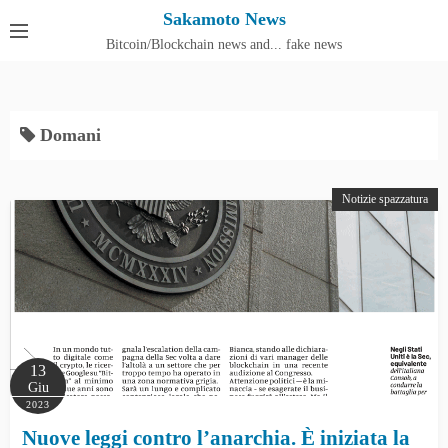
S
Sakamoto News
k
Bitcoin/Blockchain news and... fake news
Cos'è SakamotoNews
i
p
t
Domani
o
c
o
Notizie spazzatura
n
t
e
n
t
13
Giu
2023
Nuove leggi contro l’anarchia. È iniziata la