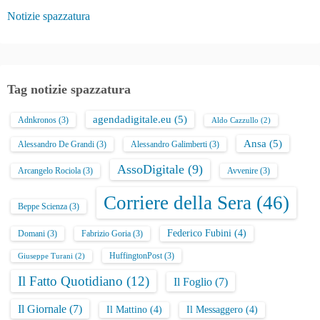
Notizie spazzatura
Tag notizie spazzatura
agendadigitale.eu
(5)
Adnkronos
(3)
Aldo Cazzullo
(2)
Ansa
(5)
Alessandro De Grandi
(3)
Alessandro Galimberti
(3)
AssoDigitale
(9)
Arcangelo Rociola
(3)
Avvenire
(3)
Corriere della Sera
(46)
Beppe Scienza
(3)
Federico Fubini
(4)
Domani
(3)
Fabrizio Goria
(3)
HuffingtonPost
(3)
Giuseppe Turani
(2)
Il Fatto Quotidiano
(12)
Il Foglio
(7)
Il Giornale
(7)
Il Mattino
(4)
Il Messaggero
(4)