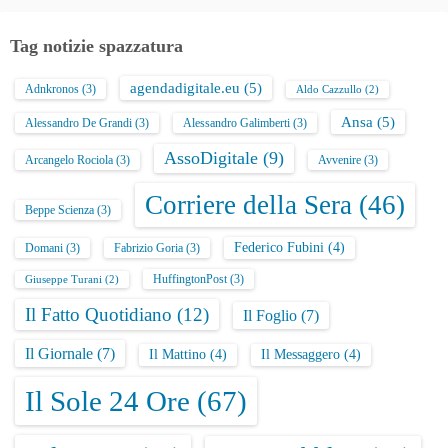
Tag notizie spazzatura
agendadigitale.eu
(5)
Adnkronos
(3)
Aldo Cazzullo
(2)
Ansa
(5)
Alessandro De Grandi
(3)
Alessandro Galimberti
(3)
AssoDigitale
(9)
Arcangelo Rociola
(3)
Avvenire
(3)
Corriere della Sera
(46)
Beppe Scienza
(3)
Federico Fubini
(4)
Domani
(3)
Fabrizio Goria
(3)
HuffingtonPost
(3)
Giuseppe Turani
(2)
Il Fatto Quotidiano
(12)
Il Foglio
(7)
Il Giornale
(7)
Il Mattino
(4)
Il Messaggero
(4)
Il Sole 24 Ore
(67)