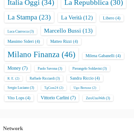
Italia Oggi
(34)
La Repubblica
(30)
La Stampa
(23)
La Verità
(12)
Libero
(4)
Marcello Bussi
(13)
Luca Ciarrocca
(3)
Massimo Sideri
(4)
Matteo Rizzi
(4)
Milano Finanza
(46)
Milena Gabanelli
(4)
Money
(7)
Paolo Savona
(3)
Pierangelo Soldavini
(3)
Sandra Riccio
(4)
Raffaele Ricciardi
(3)
R. E.
(2)
Sergio Luciano
(3)
TgCom24
(2)
Ugo Bertone
(2)
Vittorio Carlini
(7)
Vito Lops
(4)
ZeroUnoWeb
(3)
Network