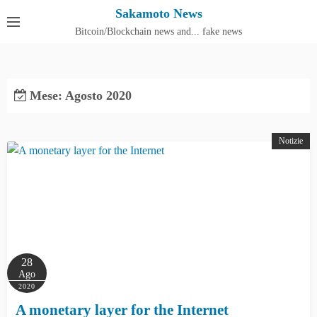
S
Sakamoto News
k
Bitcoin/Blockchain news and... fake news
Cos'è SakamotoNews
i
p
t
Mese:
Agosto 2020
o
c
o
Notizie
n
t
e
n
t
28
Ago
2020
A monetary layer for the Internet