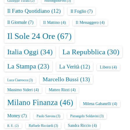
HuffingtonPost
(3)
Giuseppe Turani
(2)
Il Fatto Quotidiano
(12)
Il Foglio
(7)
Il Giornale
(7)
Il Mattino
(4)
Il Messaggero
(4)
Il Sole 24 Ore
(67)
Italia Oggi
(34)
La Repubblica
(30)
La Stampa
(23)
La Verità
(12)
Libero
(4)
Marcello Bussi
(13)
Luca Ciarrocca
(3)
Massimo Sideri
(4)
Matteo Rizzi
(4)
Milano Finanza
(46)
Milena Gabanelli
(4)
Money
(7)
Paolo Savona
(3)
Pierangelo Soldavini
(3)
Sandra Riccio
(4)
Raffaele Ricciardi
(3)
R. E.
(2)