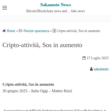
S
Sakamoto News
k
Bitcoin/Blockchain news and... fake news
Cos'è SakamotoNews
i
p
t
Home
»
Notizie spazzatura
»
Cripto-attività, Sos in aumento
o
c
Cripto-attività, Sos in aumento
o
n
17 Luglio 2025
t
e
sakamoto
n
t
Cripto-attività, Sos in aumento
30 giugno 2025 – Italia Oggi – Matteo Rizzi