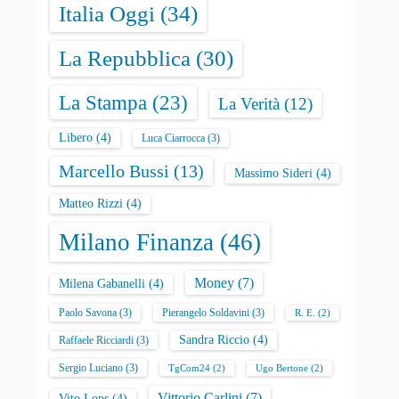
Italia Oggi
(34)
La Repubblica
(30)
La Stampa
(23)
La Verità
(12)
Libero
(4)
Luca Ciarrocca
(3)
Marcello Bussi
(13)
Massimo Sideri
(4)
Matteo Rizzi
(4)
Milano Finanza
(46)
Money
(7)
Milena Gabanelli
(4)
Paolo Savona
(3)
Pierangelo Soldavini
(3)
R. E.
(2)
Sandra Riccio
(4)
Raffaele Ricciardi
(3)
Sergio Luciano
(3)
TgCom24
(2)
Ugo Bertone
(2)
Vittorio Carlini
(7)
Vito Lops
(4)