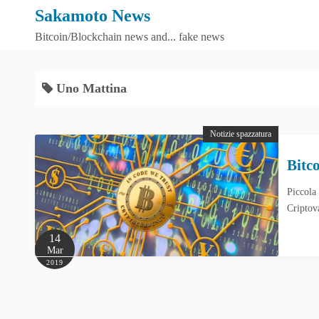
S
Sakamoto News
k
Bitcoin/Blockchain news and... fake news
i
p
t
Uno Mattina
o
c
Notizie spazzatura
o
n
Bitc
t
Piccola 
e
Criptov
n
t
14
Mar
2019