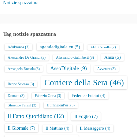
Notizie spazzatura
Tag notizie spazzatura
agendadigitale.eu
(5)
Adnkronos
(3)
Aldo Cazzullo
(2)
Ansa
(5)
Alessandro De Grandi
(3)
Alessandro Galimberti
(3)
AssoDigitale
(9)
Arcangelo Rociola
(3)
Avvenire
(3)
Corriere della Sera
(46)
Beppe Scienza
(3)
Federico Fubini
(4)
Domani
(3)
Fabrizio Goria
(3)
HuffingtonPost
(3)
Giuseppe Turani
(2)
Il Fatto Quotidiano
(12)
Il Foglio
(7)
Il Giornale
(7)
Il Mattino
(4)
Il Messaggero
(4)