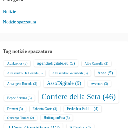
Notizie
Notizie spazzatura
Tag notizie spazzatura
agendadigitale.eu
(5)
Adnkronos
(3)
Aldo Cazzullo
(2)
Ansa
(5)
Alessandro De Grandi
(3)
Alessandro Galimberti
(3)
AssoDigitale
(9)
Arcangelo Rociola
(3)
Avvenire
(3)
Corriere della Sera
(46)
Beppe Scienza
(3)
Federico Fubini
(4)
Domani
(3)
Fabrizio Goria
(3)
HuffingtonPost
(3)
Giuseppe Turani
(2)
Il Fatto Quotidiano
(12)