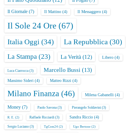
Il Foglio
(7)
Il Giornale
(7)
Il Mattino
(4)
Il Messaggero
(4)
Il Sole 24 Ore
(67)
Italia Oggi
(34)
La Repubblica
(30)
La Stampa
(23)
La Verità
(12)
Libero
(4)
Marcello Bussi
(13)
Luca Ciarrocca
(3)
Massimo Sideri
(4)
Matteo Rizzi
(4)
Milano Finanza
(46)
Milena Gabanelli
(4)
Money
(7)
Paolo Savona
(3)
Pierangelo Soldavini
(3)
Sandra Riccio
(4)
Raffaele Ricciardi
(3)
R. E.
(2)
Sergio Luciano
(3)
TgCom24
(2)
Ugo Bertone
(2)