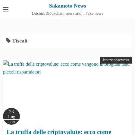
S
Sakamoto News
k
Bitcoin/Blockchain news and... fake news
Cos'è SakamotoNews
i
p
t
Tiscali
o
c
o
Notizie spazzatura
n
t
e
n
t
23
Lug
2019
La truffa delle criptovalute: ecco come