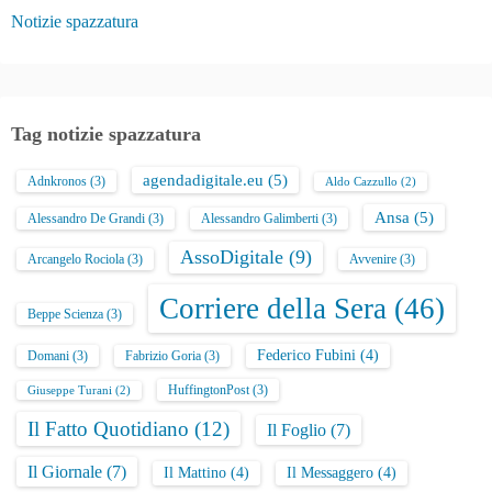
Notizie spazzatura
Tag notizie spazzatura
agendadigitale.eu
(5)
Adnkronos
(3)
Aldo Cazzullo
(2)
Ansa
(5)
Alessandro De Grandi
(3)
Alessandro Galimberti
(3)
AssoDigitale
(9)
Arcangelo Rociola
(3)
Avvenire
(3)
Corriere della Sera
(46)
Beppe Scienza
(3)
Federico Fubini
(4)
Domani
(3)
Fabrizio Goria
(3)
HuffingtonPost
(3)
Giuseppe Turani
(2)
Il Fatto Quotidiano
(12)
Il Foglio
(7)
Il Giornale
(7)
Il Mattino
(4)
Il Messaggero
(4)