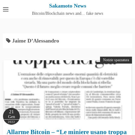
S
Sakamoto News
k
Bitcoin/Blockchain news and... fake news
Cos'è SakamotoNews
i
p
t
Jaime D’Alessandro
o
c
o
Notizie spazzatura
n
t
e
n
t
21
Gen
2022
Allarme Bitcoin – “Le miniere usano troppa