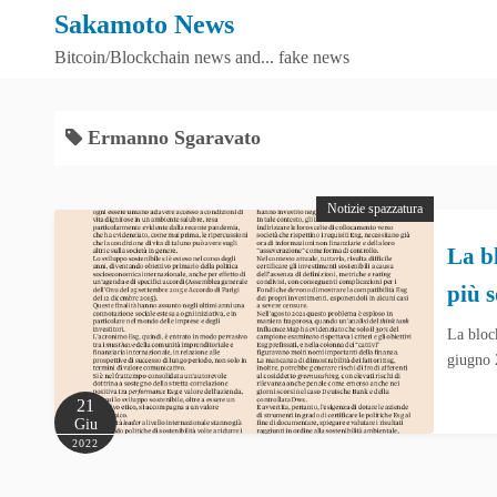
S
Sakamoto News
k
Bitcoin/Blockchain news and... fake news
i
p
t
Ermanno Sgaravato
o
c
Notizie spazzatura
o
n
La b
t
più s
e
n
La block
t
giugno 
21
Giu
2022