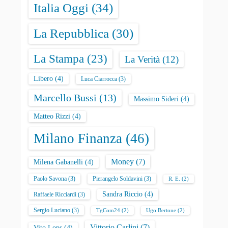
Italia Oggi
(34)
La Repubblica
(30)
La Stampa
(23)
La Verità
(12)
Libero
(4)
Luca Ciarrocca
(3)
Marcello Bussi
(13)
Massimo Sideri
(4)
Matteo Rizzi
(4)
Milano Finanza
(46)
Money
(7)
Milena Gabanelli
(4)
Paolo Savona
(3)
Pierangelo Soldavini
(3)
R. E.
(2)
Sandra Riccio
(4)
Raffaele Ricciardi
(3)
Sergio Luciano
(3)
TgCom24
(2)
Ugo Bertone
(2)
Vittorio Carlini
(7)
Vito Lops
(4)