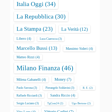
Italia Oggi
(34)
La Repubblica
(30)
La Stampa
(23)
La Verità
(12)
Libero
(4)
Luca Ciarrocca
(3)
Marcello Bussi
(13)
Massimo Sideri
(4)
Matteo Rizzi
(4)
Milano Finanza
(46)
Money
(7)
Milena Gabanelli
(4)
Paolo Savona
(3)
Pierangelo Soldavini
(3)
R. E.
(2)
Sandra Riccio
(4)
Raffaele Ricciardi
(3)
Sergio Luciano
(3)
TgCom24
(2)
Ugo Bertone
(2)
Vittorio Carlini
(7)
Vito Lops
(4)