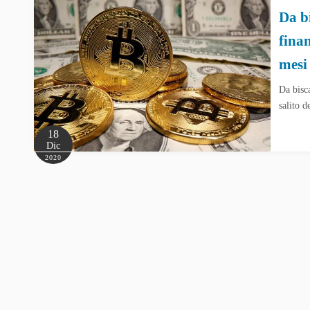
Da b
finan
mesi
Da bisc
salito 
18
Dic
2020