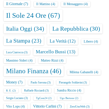
Il Giornale
(7)
Il Mattino
(4)
Il Messaggero
(4)
Il Sole 24 Ore
(67)
Italia Oggi
(34)
La Repubblica
(30)
La Stampa
(23)
La Verità
(12)
Libero
(4)
Marcello Bussi
(13)
Luca Ciarrocca
(3)
Massimo Sideri
(4)
Matteo Rizzi
(4)
Milano Finanza
(46)
Milena Gabanelli
(4)
Money
(7)
Paolo Savona
(3)
Pierangelo Soldavini
(3)
Sandra Riccio
(4)
Raffaele Ricciardi
(3)
R. E.
(2)
Sergio Luciano
(3)
TgCom24
(2)
Ugo Bertone
(2)
Vittorio Carlini
(7)
Vito Lops
(4)
ZeroUnoWeb
(3)