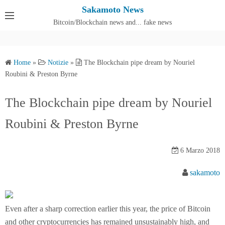
S
Sakamoto News
k
Bitcoin/Blockchain news and... fake news
Cos'è SakamotoNews
i
p
t
Home
»
Notizie
»
The Blockchain pipe dream by Nouriel
o
Roubini & Preston Byrne
c
o
The Blockchain pipe dream by Nouriel
n
Roubini & Preston Byrne
t
e
n
6 Marzo 2018
t
sakamoto
Even after a sharp correction earlier this year, the price of Bitcoin
and other cryptocurrencies has remained unsustainably high, and