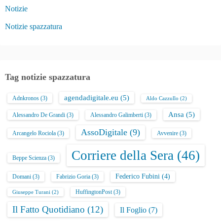
Notizie
Notizie spazzatura
Tag notizie spazzatura
agendadigitale.eu
(5)
Adnkronos
(3)
Aldo Cazzullo
(2)
Ansa
(5)
Alessandro De Grandi
(3)
Alessandro Galimberti
(3)
AssoDigitale
(9)
Arcangelo Rociola
(3)
Avvenire
(3)
Corriere della Sera
(46)
Beppe Scienza
(3)
Federico Fubini
(4)
Domani
(3)
Fabrizio Goria
(3)
HuffingtonPost
(3)
Giuseppe Turani
(2)
Il Fatto Quotidiano
(12)
Il Foglio
(7)