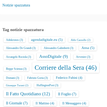
Notizie spazzatura
Tag notizie spazzatura
agendadigitale.eu
(5)
Adnkronos
(3)
Aldo Cazzullo
(2)
Ansa
(5)
Alessandro De Grandi
(3)
Alessandro Galimberti
(3)
AssoDigitale
(9)
Arcangelo Rociola
(3)
Avvenire
(3)
Corriere della Sera
(46)
Beppe Scienza
(3)
Federico Fubini
(4)
Domani
(3)
Fabrizio Goria
(3)
HuffingtonPost
(3)
Giuseppe Turani
(2)
Il Fatto Quotidiano
(12)
Il Foglio
(7)
Il Giornale
(7)
Il Mattino
(4)
Il Messaggero
(4)