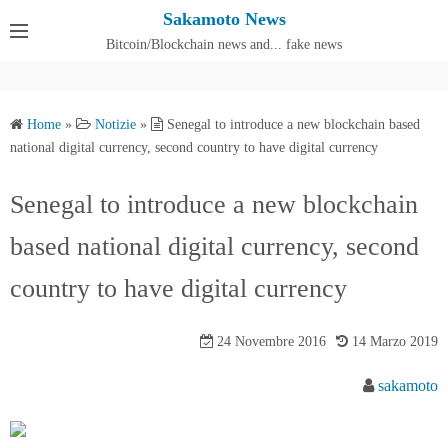
S
Sakamoto News
k
Bitcoin/Blockchain news and... fake news
Cos'è SakamotoNews
i
p
t
Home
»
Notizie
»
Senegal to introduce a new blockchain based
o
national digital currency, second country to have digital currency
c
o
Senegal to introduce a new blockchain
n
based national digital currency, second
t
e
country to have digital currency
n
t
24 Novembre 2016
14 Marzo 2019
sakamoto