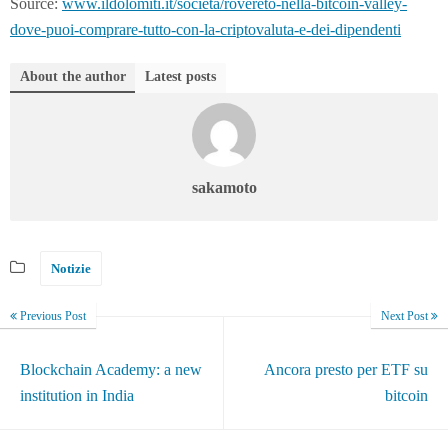
Source:
www.ildolomiti.it/societa/rovereto-nella-bitcoin-valley-
dove-puoi-comprare-tutto-con-la-criptovaluta-e-dei-dipendenti
About the author
Latest posts
sakamoto
Notizie
Previous Post
Next Post
Blockchain Academy: a new
Ancora presto per ETF su
institution in India
bitcoin