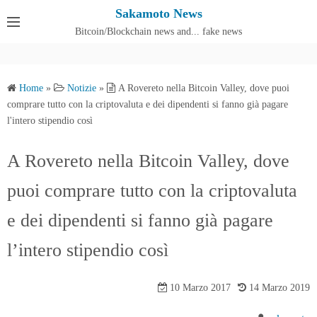
S
Sakamoto News
k
Bitcoin/Blockchain news and... fake news
Cos'è SakamotoNews
i
p
t
Home
»
Notizie
»
A Rovereto nella Bitcoin Valley, dove puoi
o
comprare tutto con la criptovaluta e dei dipendenti si fanno già pagare
c
l'intero stipendio così
o
n
A Rovereto nella Bitcoin Valley, dove
t
puoi comprare tutto con la criptovaluta
e
n
e dei dipendenti si fanno già pagare
t
l’intero stipendio così
10 Marzo 2017
14 Marzo 2019