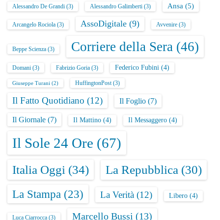
Ansa
(5)
Alessandro De Grandi
(3)
Alessandro Galimberti
(3)
AssoDigitale
(9)
Arcangelo Rociola
(3)
Avvenire
(3)
Corriere della Sera
(46)
Beppe Scienza
(3)
Federico Fubini
(4)
Domani
(3)
Fabrizio Goria
(3)
HuffingtonPost
(3)
Giuseppe Turani
(2)
Il Fatto Quotidiano
(12)
Il Foglio
(7)
Il Giornale
(7)
Il Mattino
(4)
Il Messaggero
(4)
Il Sole 24 Ore
(67)
Italia Oggi
(34)
La Repubblica
(30)
La Stampa
(23)
La Verità
(12)
Libero
(4)
Marcello Bussi
(13)
Luca Ciarrocca
(3)