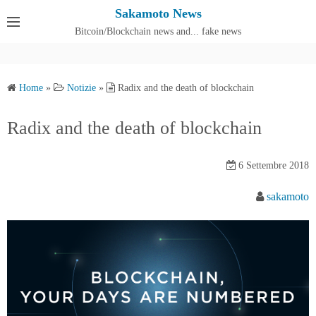
S
Sakamoto News
k
Bitcoin/Blockchain news and... fake news
Cos'è SakamotoNews
i
p
t
Home
»
Notizie
»
Radix and the death of blockchain
o
c
Radix and the death of blockchain
o
n
6 Settembre 2018
t
e
sakamoto
n
t