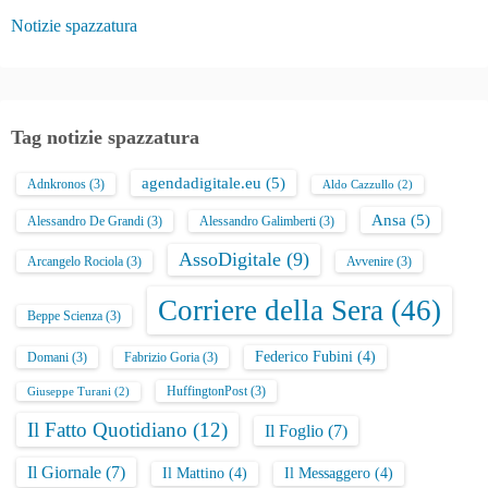
Notizie spazzatura
Tag notizie spazzatura
agendadigitale.eu
(5)
Adnkronos
(3)
Aldo Cazzullo
(2)
Ansa
(5)
Alessandro De Grandi
(3)
Alessandro Galimberti
(3)
AssoDigitale
(9)
Arcangelo Rociola
(3)
Avvenire
(3)
Corriere della Sera
(46)
Beppe Scienza
(3)
Federico Fubini
(4)
Domani
(3)
Fabrizio Goria
(3)
HuffingtonPost
(3)
Giuseppe Turani
(2)
Il Fatto Quotidiano
(12)
Il Foglio
(7)
Il Giornale
(7)
Il Mattino
(4)
Il Messaggero
(4)