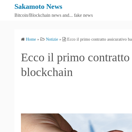
S
Sakamoto News
k
Bitcoin/Blockchain news and... fake news
i
p
t
Home
»
Notizie
»
Ecco il primo contratto assicurativo ba
o
c
Ecco il primo contratto
o
n
blockchain
t
e
n
t