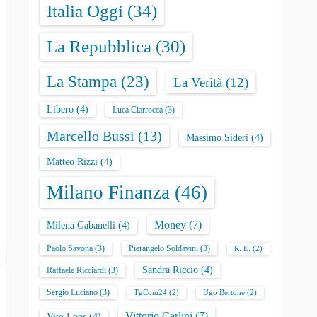
Italia Oggi
(34)
La Repubblica
(30)
La Stampa
(23)
La Verità
(12)
Libero
(4)
Luca Ciarrocca
(3)
Marcello Bussi
(13)
Massimo Sideri
(4)
Matteo Rizzi
(4)
Milano Finanza
(46)
Money
(7)
Milena Gabanelli
(4)
Paolo Savona
(3)
Pierangelo Soldavini
(3)
R. E.
(2)
Sandra Riccio
(4)
Raffaele Ricciardi
(3)
Sergio Luciano
(3)
TgCom24
(2)
Ugo Bertone
(2)
Vittorio Carlini
(7)
Vito Lops
(4)