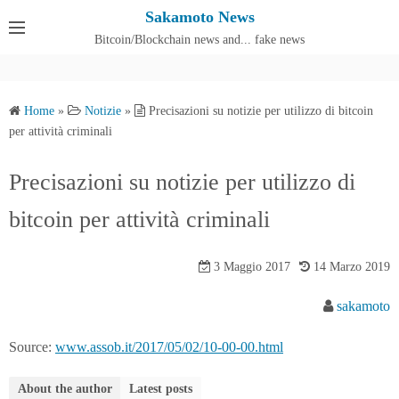
S
Sakamoto News
k
Bitcoin/Blockchain news and... fake news
Cos'è SakamotoNews
i
p
t
Home
»
Notizie
»
Precisazioni su notizie per utilizzo di bitcoin
o
per attività criminali
c
o
Precisazioni su notizie per utilizzo di
n
bitcoin per attività criminali
t
e
n
3 Maggio 2017
14 Marzo 2019
t
sakamoto
Source:
www.assob.it/2017/05/02/10-00-00.html
About the author
Latest posts