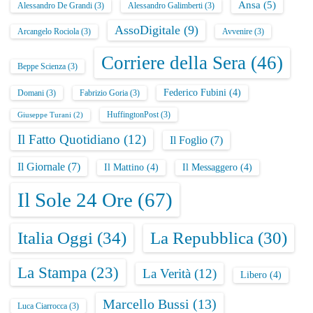
Ansa
(5)
Alessandro De Grandi
(3)
Alessandro Galimberti
(3)
AssoDigitale
(9)
Arcangelo Rociola
(3)
Avvenire
(3)
Corriere della Sera
(46)
Beppe Scienza
(3)
Federico Fubini
(4)
Domani
(3)
Fabrizio Goria
(3)
HuffingtonPost
(3)
Giuseppe Turani
(2)
Il Fatto Quotidiano
(12)
Il Foglio
(7)
Il Giornale
(7)
Il Mattino
(4)
Il Messaggero
(4)
Il Sole 24 Ore
(67)
Italia Oggi
(34)
La Repubblica
(30)
La Stampa
(23)
La Verità
(12)
Libero
(4)
Marcello Bussi
(13)
Luca Ciarrocca
(3)