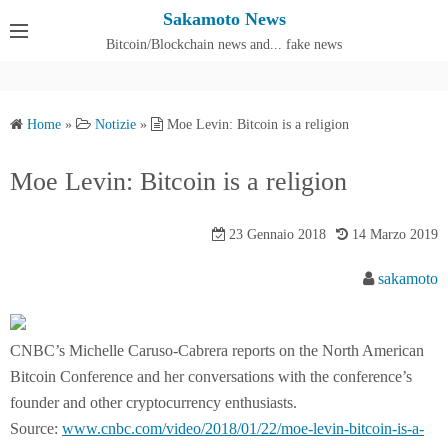
S
Sakamoto News
k
Bitcoin/Blockchain news and... fake news
Cos'è SakamotoNews
i
p
t
Home
»
Notizie
»
Moe Levin: Bitcoin is a religion
o
c
Moe Levin: Bitcoin is a religion
o
n
23 Gennaio 2018
14 Marzo 2019
t
e
sakamoto
n
t
CNBC’s Michelle Caruso-Cabrera reports on the North American
Bitcoin Conference and her conversations with the conference’s
founder and other cryptocurrency enthusiasts.
Source:
www.cnbc.com/video/2018/01/22/moe-levin-bitcoin-is-a-