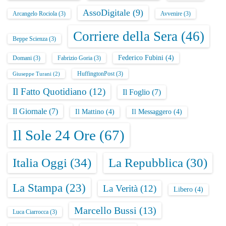
AssoDigitale
(9)
Arcangelo Rociola
(3)
Avvenire
(3)
Corriere della Sera
(46)
Beppe Scienza
(3)
Federico Fubini
(4)
Domani
(3)
Fabrizio Goria
(3)
HuffingtonPost
(3)
Giuseppe Turani
(2)
Il Fatto Quotidiano
(12)
Il Foglio
(7)
Il Giornale
(7)
Il Mattino
(4)
Il Messaggero
(4)
Il Sole 24 Ore
(67)
Italia Oggi
(34)
La Repubblica
(30)
La Stampa
(23)
La Verità
(12)
Libero
(4)
Marcello Bussi
(13)
Luca Ciarrocca
(3)