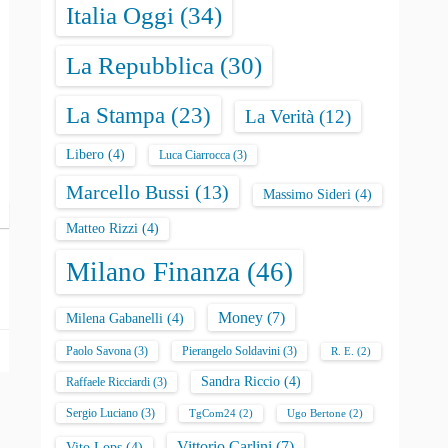
Italia Oggi
(34)
La Repubblica
(30)
La Stampa
(23)
La Verità
(12)
Libero
(4)
Luca Ciarrocca
(3)
Marcello Bussi
(13)
Massimo Sideri
(4)
Matteo Rizzi
(4)
Milano Finanza
(46)
Money
(7)
Milena Gabanelli
(4)
Paolo Savona
(3)
Pierangelo Soldavini
(3)
R. E.
(2)
Sandra Riccio
(4)
Raffaele Ricciardi
(3)
Sergio Luciano
(3)
TgCom24
(2)
Ugo Bertone
(2)
Vittorio Carlini
(7)
Vito Lops
(4)