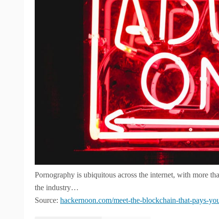
Pornography is ubiquitous across the internet, with more t
the industry…
Source:
hackernoon.com/meet-the-blockchain-that-pays-y