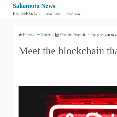
S
Sakamoto News
k
Bitcoin/Blockchain news and... fake news
i
p
t
Home
»
Notizie
»
Meet the blockchain that pays you to 
o
c
Meet the blockchain th
o
n
t
e
n
t