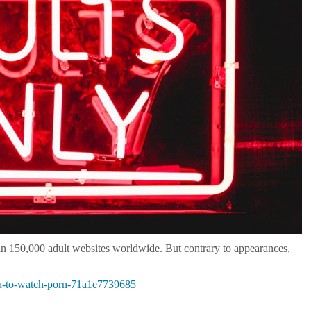
han 150,000 adult websites worldwide. But contrary to appearances,
ou-to-watch-porn-71a1e7739685