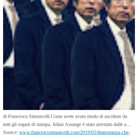
di Francesco Simoncelli Come avete avuto modo di ascoltare da
tutti gli organi di stampa, Julian Assange è stato arrestato dalle a…
Source:
www.francescosimoncelli.com/2019/05/limportanza-che-