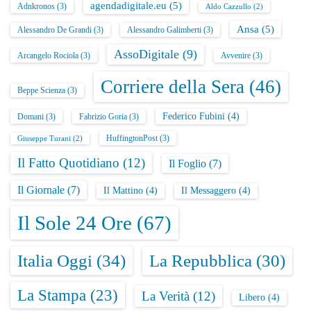
agendadigitale.eu
(5)
Adnkronos
(3)
Aldo Cazzullo
(2)
Ansa
(5)
Alessandro De Grandi
(3)
Alessandro Galimberti
(3)
AssoDigitale
(9)
Arcangelo Rociola
(3)
Avvenire
(3)
Corriere della Sera
(46)
Beppe Scienza
(3)
Federico Fubini
(4)
Domani
(3)
Fabrizio Goria
(3)
HuffingtonPost
(3)
Giuseppe Turani
(2)
Il Fatto Quotidiano
(12)
Il Foglio
(7)
Il Giornale
(7)
Il Mattino
(4)
Il Messaggero
(4)
Il Sole 24 Ore
(67)
Italia Oggi
(34)
La Repubblica
(30)
La Stampa
(23)
La Verità
(12)
Libero
(4)