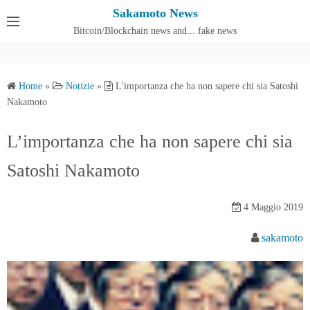
S
Sakamoto News
k
Bitcoin/Blockchain news and... fake news
Cos'è SakamotoNews
i
p
t
Home
»
Notizie
»
L'importanza che ha non sapere chi sia Satoshi
o
Nakamoto
c
o
L’importanza che ha non sapere chi sia
n
Satoshi Nakamoto
t
e
n
4 Maggio 2019
t
sakamoto