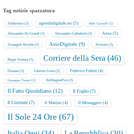
Tag notizie spazzatura
agendadigitale.eu
(5)
Adnkronos
(3)
Aldo Cazzullo
(2)
Ansa
(5)
Alessandro De Grandi
(3)
Alessandro Galimberti
(3)
AssoDigitale
(9)
Arcangelo Rociola
(3)
Avvenire
(3)
Corriere della Sera
(46)
Beppe Scienza
(3)
Federico Fubini
(4)
Domani
(3)
Fabrizio Goria
(3)
HuffingtonPost
(3)
Giuseppe Turani
(2)
Il Fatto Quotidiano
(12)
Il Foglio
(7)
Il Giornale
(7)
Il Mattino
(4)
Il Messaggero
(4)
Il Sole 24 Ore
(67)
Italia Oggi
(34)
La Repubblica
(30)