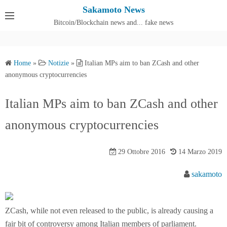
S
Sakamoto News
k
Bitcoin/Blockchain news and... fake news
Cos'è SakamotoNews
i
p
t
Home
»
Notizie
»
Italian MPs aim to ban ZCash and other
o
anonymous cryptocurrencies
c
o
Italian MPs aim to ban ZCash and other
n
anonymous cryptocurrencies
t
e
n
29 Ottobre 2016
14 Marzo 2019
t
sakamoto
ZCash, while not even released to the public, is already causing a
fair bit of controversy among Italian members of parliament.