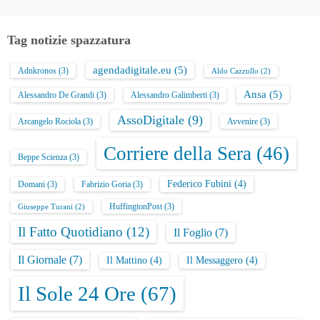
Tag notizie spazzatura
agendadigitale.eu
(5)
Adnkronos
(3)
Aldo Cazzullo
(2)
Ansa
(5)
Alessandro De Grandi
(3)
Alessandro Galimberti
(3)
AssoDigitale
(9)
Arcangelo Rociola
(3)
Avvenire
(3)
Corriere della Sera
(46)
Beppe Scienza
(3)
Federico Fubini
(4)
Domani
(3)
Fabrizio Goria
(3)
HuffingtonPost
(3)
Giuseppe Turani
(2)
Il Fatto Quotidiano
(12)
Il Foglio
(7)
Il Giornale
(7)
Il Mattino
(4)
Il Messaggero
(4)
Il Sole 24 Ore
(67)