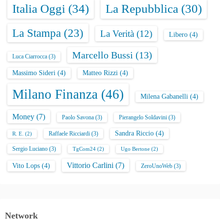
Italia Oggi
(34)
La Repubblica
(30)
La Stampa
(23)
La Verità
(12)
Libero
(4)
Marcello Bussi
(13)
Luca Ciarrocca
(3)
Massimo Sideri
(4)
Matteo Rizzi
(4)
Milano Finanza
(46)
Milena Gabanelli
(4)
Money
(7)
Paolo Savona
(3)
Pierangelo Soldavini
(3)
Sandra Riccio
(4)
Raffaele Ricciardi
(3)
R. E.
(2)
Sergio Luciano
(3)
TgCom24
(2)
Ugo Bertone
(2)
Vittorio Carlini
(7)
Vito Lops
(4)
ZeroUnoWeb
(3)
Network