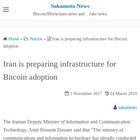
S
Sakamoto News
k
Bitcoin/Blockchain news and... fake news
Cos'è SakamotoNews
i
p
t
Home
»
Notizie
»
Iran is preparing infrastructure for Bitcoin
o
adoption
c
o
Iran is preparing infrastructure for
n
Bitcoin adoption
t
e
n
1 Novembre 2017
14 Marzo 2019
t
sakamoto
The Iranian Deputy Minister of Information and Communication
Technology, Amir Hossein Davaee said that “The ministry of
communications and information technology has already conducted