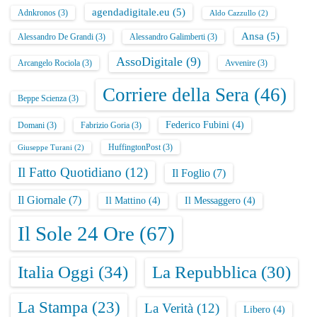
agendadigitale.eu
(5)
Adnkronos
(3)
Aldo Cazzullo
(2)
Ansa
(5)
Alessandro De Grandi
(3)
Alessandro Galimberti
(3)
AssoDigitale
(9)
Arcangelo Rociola
(3)
Avvenire
(3)
Corriere della Sera
(46)
Beppe Scienza
(3)
Federico Fubini
(4)
Domani
(3)
Fabrizio Goria
(3)
HuffingtonPost
(3)
Giuseppe Turani
(2)
Il Fatto Quotidiano
(12)
Il Foglio
(7)
Il Giornale
(7)
Il Mattino
(4)
Il Messaggero
(4)
Il Sole 24 Ore
(67)
Italia Oggi
(34)
La Repubblica
(30)
La Stampa
(23)
La Verità
(12)
Libero
(4)