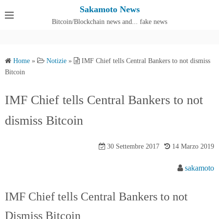
S
Sakamoto News
k
Bitcoin/Blockchain news and... fake news
Cos'è SakamotoNews
i
p
t
Home
»
Notizie
»
IMF Chief tells Central Bankers to not dismiss
o
Bitcoin
c
o
IMF Chief tells Central Bankers to not
n
dismiss Bitcoin
t
e
n
30 Settembre 2017
14 Marzo 2019
t
sakamoto
IMF Chief tells Central Bankers to not
Dismiss Bitcoin