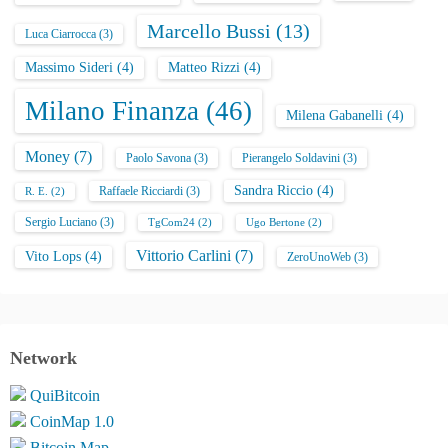
Marcello Bussi
(13)
Luca Ciarrocca
(3)
Massimo Sideri
(4)
Matteo Rizzi
(4)
Milano Finanza
(46)
Milena Gabanelli
(4)
Money
(7)
Paolo Savona
(3)
Pierangelo Soldavini
(3)
Sandra Riccio
(4)
Raffaele Ricciardi
(3)
R. E.
(2)
Sergio Luciano
(3)
TgCom24
(2)
Ugo Bertone
(2)
Vittorio Carlini
(7)
Vito Lops
(4)
ZeroUnoWeb
(3)
Network
QuiBitcoin
CoinMap 1.0
Bitcoin Map