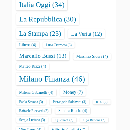
Italia Oggi
(34)
La Repubblica
(30)
La Stampa
(23)
La Verità
(12)
Libero
(4)
Luca Ciarrocca
(3)
Marcello Bussi
(13)
Massimo Sideri
(4)
Matteo Rizzi
(4)
Milano Finanza
(46)
Money
(7)
Milena Gabanelli
(4)
Paolo Savona
(3)
Pierangelo Soldavini
(3)
R. E.
(2)
Sandra Riccio
(4)
Raffaele Ricciardi
(3)
Sergio Luciano
(3)
TgCom24
(2)
Ugo Bertone
(2)
Vittorio Carlini
(7)
Vito Lops
(4)