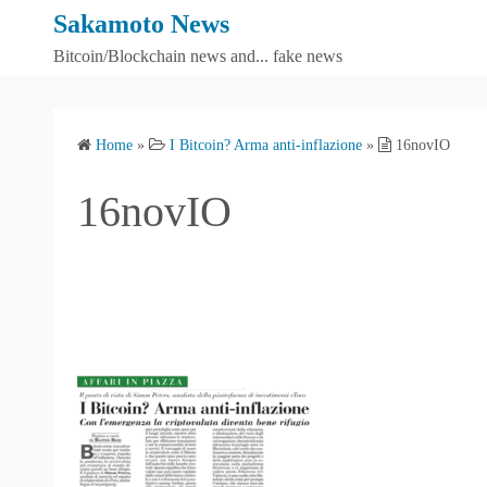
S
Sakamoto News
k
Bitcoin/Blockchain news and... fake news
i
p
t
Home
»
I Bitcoin? Arma anti-inflazione
»
16novIO
o
c
16novIO
o
n
t
e
n
t