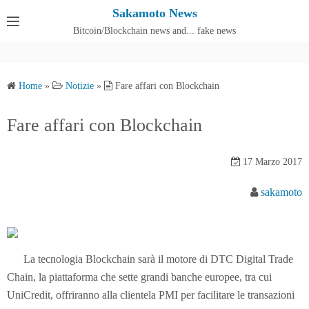
S
Sakamoto News
k
Bitcoin/Blockchain news and... fake news
Cos'è SakamotoNews
i
p
t
Home
»
Notizie
»
Fare affari con Blockchain
o
c
Fare affari con Blockchain
o
n
17 Marzo 2017
t
e
sakamoto
n
t
La tecnologia Blockchain sarà il motore di DTC Digital Trade
Chain, la piattaforma che sette grandi banche europee, tra cui
UniCredit, offriranno alla clientela PMI per facilitare le transazioni