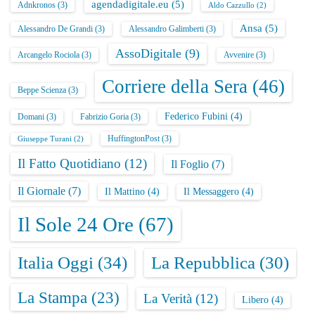
agendadigitale.eu
(5)
Adnkronos
(3)
Aldo Cazzullo
(2)
Ansa
(5)
Alessandro De Grandi
(3)
Alessandro Galimberti
(3)
AssoDigitale
(9)
Arcangelo Rociola
(3)
Avvenire
(3)
Corriere della Sera
(46)
Beppe Scienza
(3)
Federico Fubini
(4)
Domani
(3)
Fabrizio Goria
(3)
HuffingtonPost
(3)
Giuseppe Turani
(2)
Il Fatto Quotidiano
(12)
Il Foglio
(7)
Il Giornale
(7)
Il Mattino
(4)
Il Messaggero
(4)
Il Sole 24 Ore
(67)
Italia Oggi
(34)
La Repubblica
(30)
La Stampa
(23)
La Verità
(12)
Libero
(4)