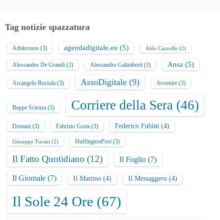
Tag notizie spazzatura
agendadigitale.eu
(5)
Adnkronos
(3)
Aldo Cazzullo
(2)
Ansa
(5)
Alessandro De Grandi
(3)
Alessandro Galimberti
(3)
AssoDigitale
(9)
Arcangelo Rociola
(3)
Avvenire
(3)
Corriere della Sera
(46)
Beppe Scienza
(3)
Federico Fubini
(4)
Domani
(3)
Fabrizio Goria
(3)
HuffingtonPost
(3)
Giuseppe Turani
(2)
Il Fatto Quotidiano
(12)
Il Foglio
(7)
Il Giornale
(7)
Il Mattino
(4)
Il Messaggero
(4)
Il Sole 24 Ore
(67)