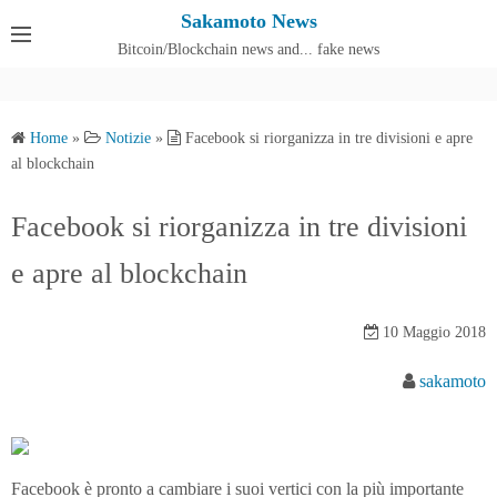
S
Sakamoto News
k
Bitcoin/Blockchain news and... fake news
Cos'è SakamotoNews
i
p
t
Home
»
Notizie
»
Facebook si riorganizza in tre divisioni e apre
o
al blockchain
c
o
Facebook si riorganizza in tre divisioni
n
e apre al blockchain
t
e
n
10 Maggio 2018
t
sakamoto
Facebook è pronto a cambiare i suoi vertici con la più importante