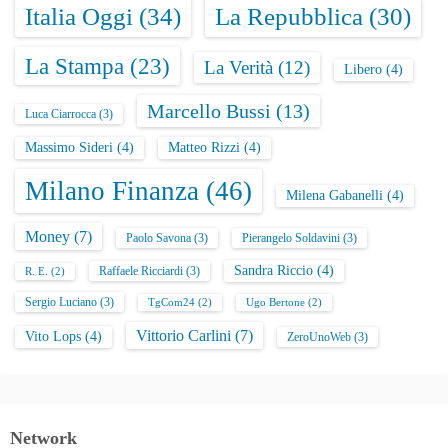
Italia Oggi
(34)
La Repubblica
(30)
La Stampa
(23)
La Verità
(12)
Libero
(4)
Marcello Bussi
(13)
Luca Ciarrocca
(3)
Massimo Sideri
(4)
Matteo Rizzi
(4)
Milano Finanza
(46)
Milena Gabanelli
(4)
Money
(7)
Paolo Savona
(3)
Pierangelo Soldavini
(3)
Sandra Riccio
(4)
Raffaele Ricciardi
(3)
R. E.
(2)
Sergio Luciano
(3)
TgCom24
(2)
Ugo Bertone
(2)
Vittorio Carlini
(7)
Vito Lops
(4)
ZeroUnoWeb
(3)
Network