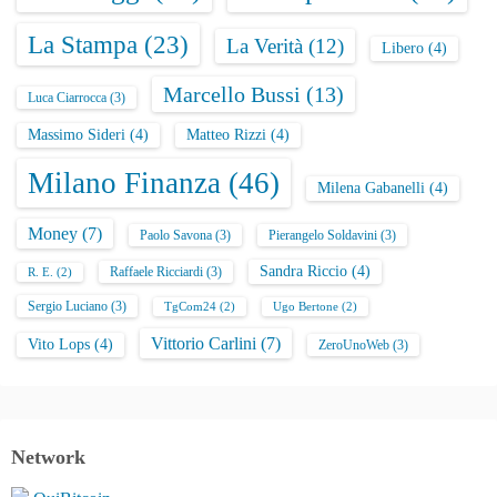
La Stampa
(23)
La Verità
(12)
Libero
(4)
Marcello Bussi
(13)
Luca Ciarrocca
(3)
Massimo Sideri
(4)
Matteo Rizzi
(4)
Milano Finanza
(46)
Milena Gabanelli
(4)
Money
(7)
Paolo Savona
(3)
Pierangelo Soldavini
(3)
Sandra Riccio
(4)
Raffaele Ricciardi
(3)
R. E.
(2)
Sergio Luciano
(3)
TgCom24
(2)
Ugo Bertone
(2)
Vittorio Carlini
(7)
Vito Lops
(4)
ZeroUnoWeb
(3)
Network