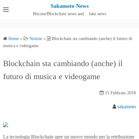
S
Sakamoto News
k
Bitcoin/Blockchain news and... fake news
Cos'è SakamotoNews
i
p
t
Home
»
Notizie
»
Blockchain sta cambiando (anche) il futuro di
o
musica e videogame
c
o
Blockchain sta cambiando (anche) il
n
futuro di musica e videogame
t
e
n
15 Febbraio 2018
t
sakamoto
La tecnologia Blockchain apre un nuovo mondo per la retribuzione