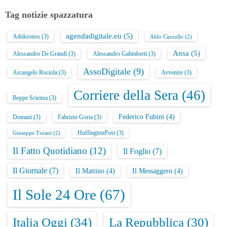
Tag notizie spazzatura
agendadigitale.eu
(5)
Adnkronos
(3)
Aldo Cazzullo
(2)
Ansa
(5)
Alessandro De Grandi
(3)
Alessandro Galimberti
(3)
AssoDigitale
(9)
Arcangelo Rociola
(3)
Avvenire
(3)
Corriere della Sera
(46)
Beppe Scienza
(3)
Federico Fubini
(4)
Domani
(3)
Fabrizio Goria
(3)
HuffingtonPost
(3)
Giuseppe Turani
(2)
Il Fatto Quotidiano
(12)
Il Foglio
(7)
Il Giornale
(7)
Il Mattino
(4)
Il Messaggero
(4)
Il Sole 24 Ore
(67)
Italia Oggi
(34)
La Repubblica
(30)