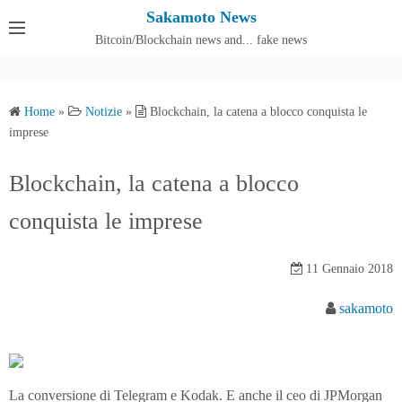
S
Sakamoto News
k
Bitcoin/Blockchain news and... fake news
Cos'è SakamotoNews
i
p
t
Home
»
Notizie
»
Blockchain, la catena a blocco conquista le
o
imprese
c
o
Blockchain, la catena a blocco
n
conquista le imprese
t
e
n
11 Gennaio 2018
t
sakamoto
La conversione di Telegram e Kodak. E anche il ceo di JPMorgan