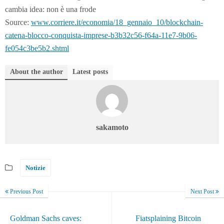
cambia idea: non è una frode
Source:
www.corriere.it/economia/18_gennaio_10/blockchain-
catena-blocco-conquista-imprese-b3b32c56-f64a-11e7-9b06-
fe054c3be5b2.shtml
About the author
Latest posts
sakamoto
Notizie
Previous Post
Next Post
Goldman Sachs caves:
Fiatsplaining Bitcoin