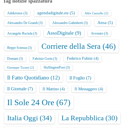
Tag notizie spazzatura
agendadigitale.eu
(5)
Adnkronos
(3)
Aldo Cazzullo
(2)
Ansa
(5)
Alessandro De Grandi
(3)
Alessandro Galimberti
(3)
AssoDigitale
(9)
Arcangelo Rociola
(3)
Avvenire
(3)
Corriere della Sera
(46)
Beppe Scienza
(3)
Federico Fubini
(4)
Domani
(3)
Fabrizio Goria
(3)
HuffingtonPost
(3)
Giuseppe Turani
(2)
Il Fatto Quotidiano
(12)
Il Foglio
(7)
Il Giornale
(7)
Il Mattino
(4)
Il Messaggero
(4)
Il Sole 24 Ore
(67)
Italia Oggi
(34)
La Repubblica
(30)