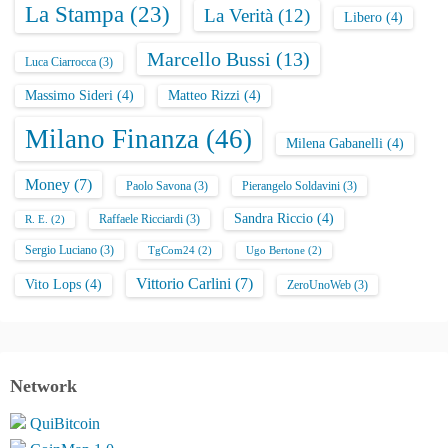
La Stampa
(23)
La Verità
(12)
Libero
(4)
Marcello Bussi
(13)
Luca Ciarrocca
(3)
Massimo Sideri
(4)
Matteo Rizzi
(4)
Milano Finanza
(46)
Milena Gabanelli
(4)
Money
(7)
Paolo Savona
(3)
Pierangelo Soldavini
(3)
Sandra Riccio
(4)
Raffaele Ricciardi
(3)
R. E.
(2)
Sergio Luciano
(3)
TgCom24
(2)
Ugo Bertone
(2)
Vittorio Carlini
(7)
Vito Lops
(4)
ZeroUnoWeb
(3)
Network
QuiBitcoin