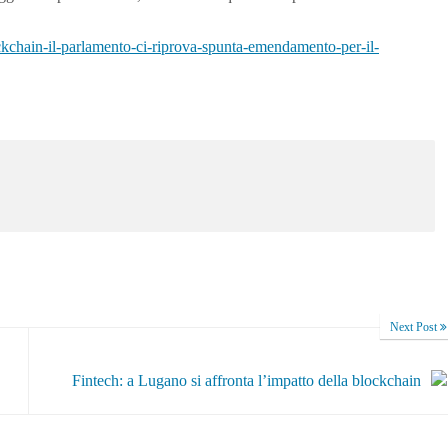
hain-il-parlamento-ci-riprova-spunta-emendamento-per-il-
Next Post
Fintech: a Lugano si affronta l’impatto della blockchain