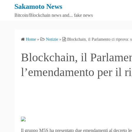
S
Sakamoto News
k
Bitcoin/Blockchain news and... fake news
i
p
t
Home
»
Notizie
»
Blockchain, il Parlamento ci riprova: 
o
c
Blockchain, il Parlamen
o
n
l’emendamento per il r
t
e
n
t
Il gruppo M5S ha presentato due emendamenti al decreto leg