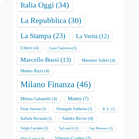
Italia Oggi
(34)
La Repubblica
(30)
La Stampa
(23)
La Verità
(12)
Libero
(4)
Luca Ciarrocca
(3)
Marcello Bussi
(13)
Massimo Sideri
(4)
Matteo Rizzi
(4)
Milano Finanza
(46)
Money
(7)
Milena Gabanelli
(4)
Paolo Savona
(3)
Pierangelo Soldavini
(3)
R. E.
(2)
Sandra Riccio
(4)
Raffaele Ricciardi
(3)
Sergio Luciano
(3)
TgCom24
(2)
Ugo Bertone
(2)
Vittorio Carlini
(7)
Vito Lops
(4)