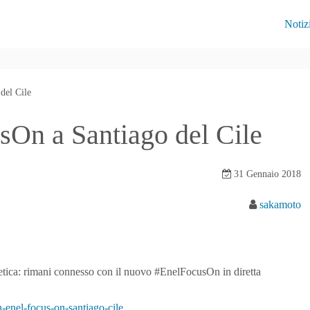
Notiz
del Cile
sOn a Santiago del Cile
31 Gennaio 2018
sakamoto
etica: rimani connesso con il nuovo #EnelFocusOn in diretta
enel-focus-on-santiago-cile