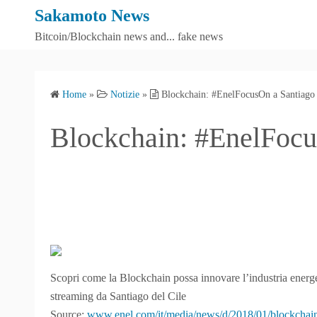
S
Sakamoto News
k
Bitcoin/Blockchain news and... fake news
i
p
t
Home
»
Notizie
»
Blockchain: #EnelFocusOn a Santiago 
o
c
Blockchain: #EnelFocu
o
n
t
e
n
t
Scopri come la Blockchain possa innovare l’industria energ
streaming da Santiago del Cile
Source:
www.enel.com/it/media/news/d/2018/01/blockchain-