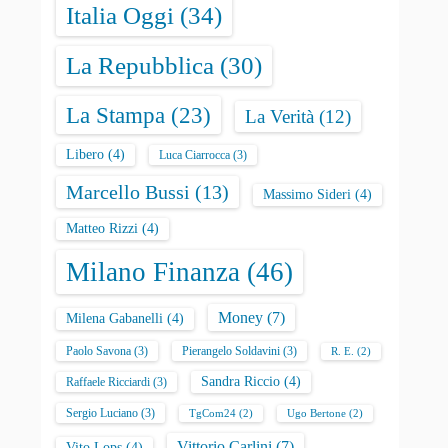
Italia Oggi
(34)
La Repubblica
(30)
La Stampa
(23)
La Verità
(12)
Libero
(4)
Luca Ciarrocca
(3)
Marcello Bussi
(13)
Massimo Sideri
(4)
Matteo Rizzi
(4)
Milano Finanza
(46)
Money
(7)
Milena Gabanelli
(4)
Paolo Savona
(3)
Pierangelo Soldavini
(3)
R. E.
(2)
Sandra Riccio
(4)
Raffaele Ricciardi
(3)
Sergio Luciano
(3)
TgCom24
(2)
Ugo Bertone
(2)
Vittorio Carlini
(7)
Vito Lops
(4)