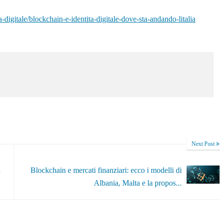
-digitale/blockchain-e-identita-digitale-dove-sta-andando-litalia
Next Post
à
Blockchain e mercati finanziari: ecco i modelli di
Albania, Malta e la propos...