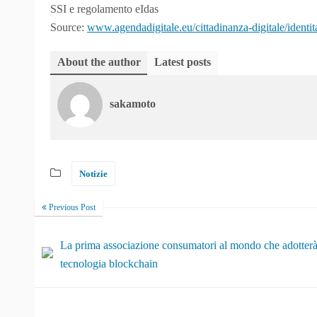
SSI e regolamento eIdas
Source:
www.agendadigitale.eu/cittadinanza-digitale/identita
About the author
Latest posts
sakamoto
Notizie
Previous Post
La prima associazione consumatori al mondo che adotter
tecnologia blockchain