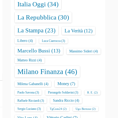
Italia Oggi
(34)
La Repubblica
(30)
La Stampa
(23)
La Verità
(12)
Libero
(4)
Luca Ciarrocca
(3)
Marcello Bussi
(13)
Massimo Sideri
(4)
Matteo Rizzi
(4)
Milano Finanza
(46)
Money
(7)
Milena Gabanelli
(4)
Paolo Savona
(3)
Pierangelo Soldavini
(3)
R. E.
(2)
Sandra Riccio
(4)
Raffaele Ricciardi
(3)
Sergio Luciano
(3)
TgCom24
(2)
Ugo Bertone
(2)
Vittorio Carlini
(7)
Vito Lops
(4)