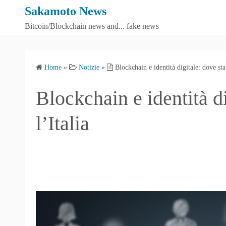
S
Sakamoto News
k
Bitcoin/Blockchain news and... fake news
i
p
t
Home
»
Notizie
»
Blockchain e identità digitale: dove sta
o
c
Blockchain e identità d
o
n
l’Italia
t
e
n
t