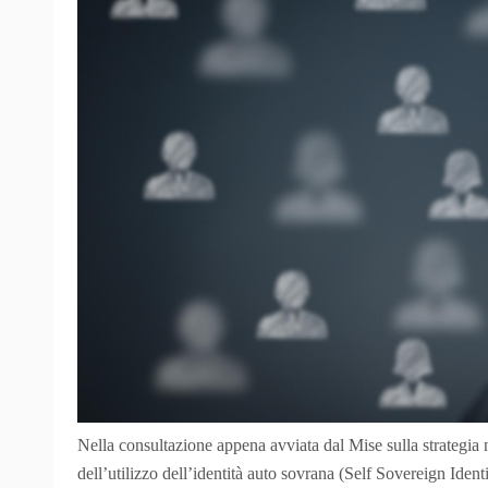
Nella consultazione appena avviata dal Mise sulla strategia n
dell’utilizzo dell’identità auto sovrana (Self Sovereign Identi