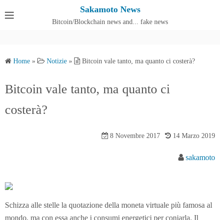
S
Sakamoto News
k
Bitcoin/Blockchain news and... fake news
Cos'è SakamotoNews
i
p
t
Home
»
Notizie
»
Bitcoin vale tanto, ma quanto ci costerà?
o
c
Bitcoin vale tanto, ma quanto ci
o
costerà?
n
t
e
8 Novembre 2017
14 Marzo 2019
n
sakamoto
t
Schizza alle stelle la quotazione della moneta virtuale più famosa al
mondo, ma con essa anche i consumi energetici per coniarla. Il