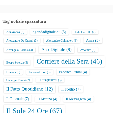
Tag notizie spazzatura
agendadigitale.eu
(5)
Adnkronos
(3)
Aldo Cazzullo
(2)
Ansa
(5)
Alessandro De Grandi
(3)
Alessandro Galimberti
(3)
AssoDigitale
(9)
Arcangelo Rociola
(3)
Avvenire
(3)
Corriere della Sera
(46)
Beppe Scienza
(3)
Federico Fubini
(4)
Domani
(3)
Fabrizio Goria
(3)
HuffingtonPost
(3)
Giuseppe Turani
(2)
Il Fatto Quotidiano
(12)
Il Foglio
(7)
Il Giornale
(7)
Il Mattino
(4)
Il Messaggero
(4)
Il Sole 24 Ore
(67)