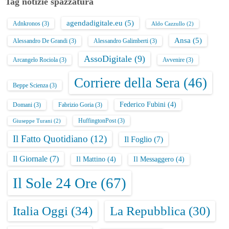
Tag notizie spazzatura
agendadigitale.eu
(5)
Adnkronos
(3)
Aldo Cazzullo
(2)
Ansa
(5)
Alessandro De Grandi
(3)
Alessandro Galimberti
(3)
AssoDigitale
(9)
Arcangelo Rociola
(3)
Avvenire
(3)
Corriere della Sera
(46)
Beppe Scienza
(3)
Federico Fubini
(4)
Domani
(3)
Fabrizio Goria
(3)
HuffingtonPost
(3)
Giuseppe Turani
(2)
Il Fatto Quotidiano
(12)
Il Foglio
(7)
Il Giornale
(7)
Il Mattino
(4)
Il Messaggero
(4)
Il Sole 24 Ore
(67)
Italia Oggi
(34)
La Repubblica
(30)