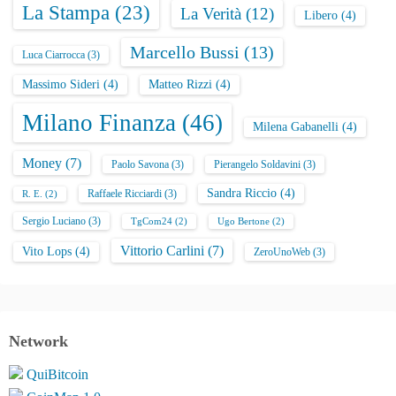
La Stampa
(23)
La Verità
(12)
Libero
(4)
Marcello Bussi
(13)
Luca Ciarrocca
(3)
Massimo Sideri
(4)
Matteo Rizzi
(4)
Milano Finanza
(46)
Milena Gabanelli
(4)
Money
(7)
Paolo Savona
(3)
Pierangelo Soldavini
(3)
Sandra Riccio
(4)
Raffaele Ricciardi
(3)
R. E.
(2)
Sergio Luciano
(3)
TgCom24
(2)
Ugo Bertone
(2)
Vittorio Carlini
(7)
Vito Lops
(4)
ZeroUnoWeb
(3)
Network
QuiBitcoin