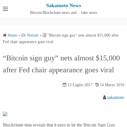
S
Sakamoto News
k
Bitcoin/Blockchain news and... fake news
Cos'è SakamotoNews
i
p
t
Home
»
Notizie
»
"Bitcoin sign guy" nets almost $15,000 after
o
Fed chair appearance goes viral
c
o
“Bitcoin sign guy” nets almost $15,000
n
after Fed chair appearance goes viral
t
e
n
13 Luglio 2017
14 Marzo 2019
t
sakamoto
Blockchain data reveals that it pays to be the Bitcoin Sign Guy.