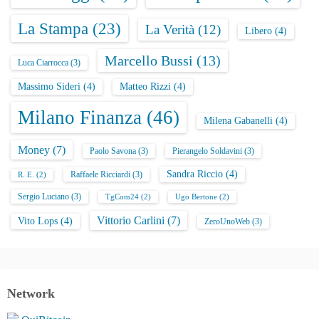
La Stampa
(23)
La Verità
(12)
Libero
(4)
Marcello Bussi
(13)
Luca Ciarrocca
(3)
Massimo Sideri
(4)
Matteo Rizzi
(4)
Milano Finanza
(46)
Milena Gabanelli
(4)
Money
(7)
Paolo Savona
(3)
Pierangelo Soldavini
(3)
Sandra Riccio
(4)
Raffaele Ricciardi
(3)
R. E.
(2)
Sergio Luciano
(3)
TgCom24
(2)
Ugo Bertone
(2)
Vittorio Carlini
(7)
Vito Lops
(4)
ZeroUnoWeb
(3)
Network