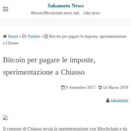
S
Sakamoto News
k
Bitcoin/Blockchain news and... fake news
Cos'è SakamotoNews
i
p
t
Home
»
Notizie
»
Bitcoin per pagare le imposte, sperimentazione
o
a Chiasso
c
o
Bitcoin per pagare le imposte,
n
sperimentazione a Chiasso
t
e
n
9 Settembre 2017
14 Marzo 2019
t
sakamoto
Il comune di Chiasso avvia la sperimentazione con Blockchain e da