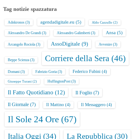
Tag notizie spazzatura
agendadigitale.eu
(5)
Adnkronos
(3)
Aldo Cazzullo
(2)
Ansa
(5)
Alessandro De Grandi
(3)
Alessandro Galimberti
(3)
AssoDigitale
(9)
Arcangelo Rociola
(3)
Avvenire
(3)
Corriere della Sera
(46)
Beppe Scienza
(3)
Federico Fubini
(4)
Domani
(3)
Fabrizio Goria
(3)
HuffingtonPost
(3)
Giuseppe Turani
(2)
Il Fatto Quotidiano
(12)
Il Foglio
(7)
Il Giornale
(7)
Il Mattino
(4)
Il Messaggero
(4)
Il Sole 24 Ore
(67)
Italia Oggi
(34)
La Repubblica
(30)