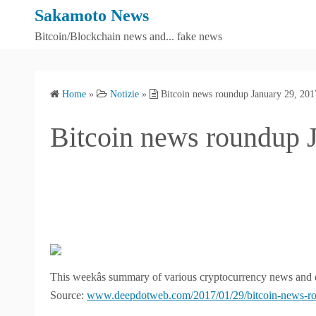
S
Sakamoto News
k
Bitcoin/Blockchain news and... fake news
i
p
t
Home
»
Notizie
»
Bitcoin news roundup January 29, 201
o
c
Bitcoin news roundup 
o
n
t
e
n
t
This weekâs summary of various cryptocurrency news and
Source:
www.deepdotweb.com/2017/01/29/bitcoin-news-ro