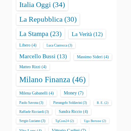
Italia Oggi
(34)
La Repubblica
(30)
La Stampa
(23)
La Verità
(12)
Libero
(4)
Luca Ciarrocca
(3)
Marcello Bussi
(13)
Massimo Sideri
(4)
Matteo Rizzi
(4)
Milano Finanza
(46)
Money
(7)
Milena Gabanelli
(4)
Paolo Savona
(3)
Pierangelo Soldavini
(3)
R. E.
(2)
Sandra Riccio
(4)
Raffaele Ricciardi
(3)
Sergio Luciano
(3)
TgCom24
(2)
Ugo Bertone
(2)
Vittorio Carlini
(7)
Vito Lops
(4)