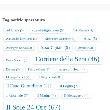
Tag notizie spazzatura
agendadigitale.eu
(5)
Adnkronos
(3)
Aldo Cazzullo
(2)
Ansa
(5)
Alessandro De Grandi
(3)
Alessandro Galimberti
(3)
AssoDigitale
(9)
Arcangelo Rociola
(3)
Avvenire
(3)
Corriere della Sera
(46)
Beppe Scienza
(3)
Federico Fubini
(4)
Domani
(3)
Fabrizio Goria
(3)
HuffingtonPost
(3)
Giuseppe Turani
(2)
Il Fatto Quotidiano
(12)
Il Foglio
(7)
Il Giornale
(7)
Il Mattino
(4)
Il Messaggero
(4)
Il Sole 24 Ore
(67)