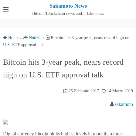
S
Sakamoto News
k
Bitcoin/Blockchain news and... fake news
Cos'è SakamotoNews
i
p
t
Home
»
Notizie
»
Bitcoin hits 3-year peak, nears record high on
o
U.S. ETF approval talk
c
o
Bitcoin hits 3-year peak, nears record
n
high on U.S. ETF approval talk
t
e
n
25 Febbraio 2017
14 Marzo 2019
t
sakamoto
Digital currency bitcoin hit its highest levels in more than three