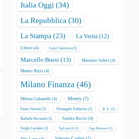
Italia Oggi
(34)
La Repubblica
(30)
La Stampa
(23)
La Verità
(12)
Libero
(4)
Luca Ciarrocca
(3)
Marcello Bussi
(13)
Massimo Sideri
(4)
Matteo Rizzi
(4)
Milano Finanza
(46)
Money
(7)
Milena Gabanelli
(4)
Paolo Savona
(3)
Pierangelo Soldavini
(3)
R. E.
(2)
Sandra Riccio
(4)
Raffaele Ricciardi
(3)
Sergio Luciano
(3)
TgCom24
(2)
Ugo Bertone
(2)
Vittorio Carlini
(7)
Vito Lops
(4)