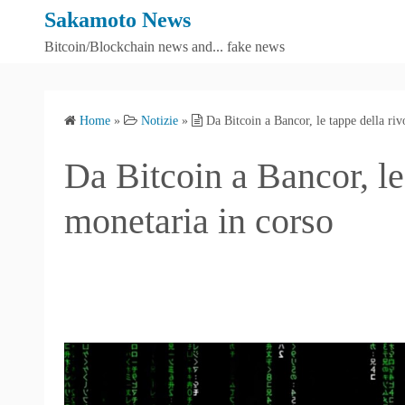
S
Sakamoto News
k
Bitcoin/Blockchain news and... fake news
i
p
t
Home
»
Notizie
»
Da Bitcoin a Bancor, le tappe della ri
o
c
Da Bitcoin a Bancor, le
o
n
monetaria in corso
t
e
n
t