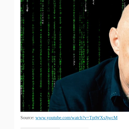
Source:
www.youtube.com/watch?v=TptWXsJjwcM