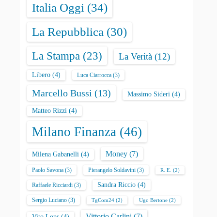
Italia Oggi
(34)
La Repubblica
(30)
La Stampa
(23)
La Verità
(12)
Libero
(4)
Luca Ciarrocca
(3)
Marcello Bussi
(13)
Massimo Sideri
(4)
Matteo Rizzi
(4)
Milano Finanza
(46)
Money
(7)
Milena Gabanelli
(4)
Paolo Savona
(3)
Pierangelo Soldavini
(3)
R. E.
(2)
Sandra Riccio
(4)
Raffaele Ricciardi
(3)
Sergio Luciano
(3)
TgCom24
(2)
Ugo Bertone
(2)
Vittorio Carlini
(7)
Vito Lops
(4)