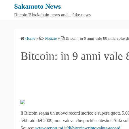
S
Sakamoto News
k
Bitcoin/Blockchain news and... fake news
i
p
t
Home
»
Notizie
»
Bitcoin: in 9 anni vale 80 mila volte d
o
c
Bitcoin: in 9 anni vale 
o
n
t
e
n
t
Il Bitcoin segna un nuovo record storico e supera quota 5.000
febbraio del 2009, non valeva che pochi centesimi. Si fa sul
Source:
www.report.rai.it/dj/bitcoin-criptovaluta-record