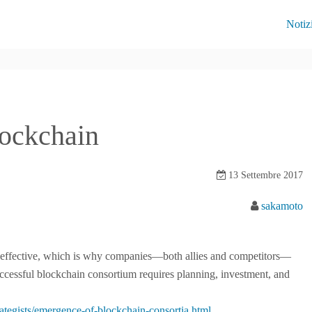
Notiz
lockchain
13 Settembre 2017
sakamoto
be effective, which is why companies—both allies and competitors—
uccessful blockchain consortium requires planning, investment, and
rategists/emergence-of-blockchain-consortia.html