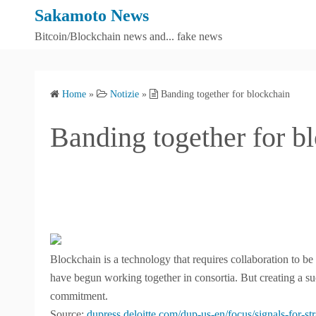
S
Sakamoto News
k
Bitcoin/Blockchain news and... fake news
i
p
t
Home
»
Notizie
»
Banding together for blockchain
o
c
Banding together for b
o
n
t
e
n
t
Blockchain is a technology that requires collaboration to 
have begun working together in consortia. But creating a s
commitment.​
Source:
dupress.deloitte.com/dup-us-en/focus/signals-for-st