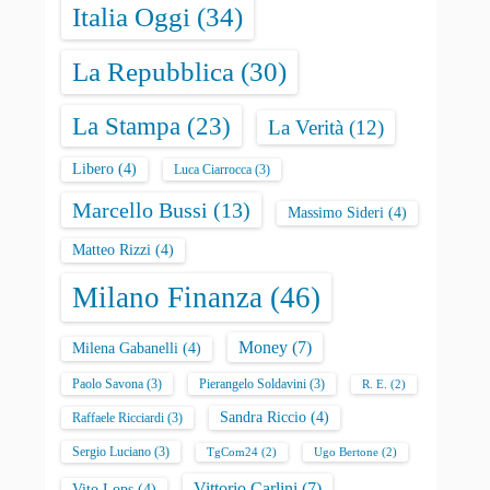
Italia Oggi
(34)
La Repubblica
(30)
La Stampa
(23)
La Verità
(12)
Libero
(4)
Luca Ciarrocca
(3)
Marcello Bussi
(13)
Massimo Sideri
(4)
Matteo Rizzi
(4)
Milano Finanza
(46)
Money
(7)
Milena Gabanelli
(4)
Paolo Savona
(3)
Pierangelo Soldavini
(3)
R. E.
(2)
Sandra Riccio
(4)
Raffaele Ricciardi
(3)
Sergio Luciano
(3)
TgCom24
(2)
Ugo Bertone
(2)
Vittorio Carlini
(7)
Vito Lops
(4)