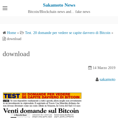
S
Sakamoto News
k
Bitcoin/Blockchain news and... fake news
Cos'è SakamotoNews
i
p
t
Home
»
Test. 20 domande per vedere se capite davvero di Bitcoin
»
o
download
c
o
download
n
t
14 Marzo 2019
e
n
sakamoto
t