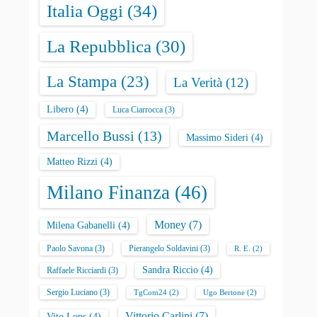
Italia Oggi
(34)
La Repubblica
(30)
La Stampa
(23)
La Verità
(12)
Libero
(4)
Luca Ciarrocca
(3)
Marcello Bussi
(13)
Massimo Sideri
(4)
Matteo Rizzi
(4)
Milano Finanza
(46)
Money
(7)
Milena Gabanelli
(4)
Paolo Savona
(3)
Pierangelo Soldavini
(3)
R. E.
(2)
Sandra Riccio
(4)
Raffaele Ricciardi
(3)
Sergio Luciano
(3)
TgCom24
(2)
Ugo Bertone
(2)
Vittorio Carlini
(7)
Vito Lops
(4)