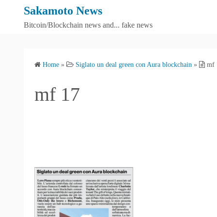
S
Sakamoto News
k
Bitcoin/Blockchain news and... fake news
i
p
t
Home
»
Siglato un deal green con Aura blockchain
»
mf 
o
c
mf 17
o
n
t
e
n
t