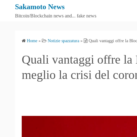
S
Sakamoto News
k
Bitcoin/Blockchain news and... fake news
i
p
t
Home
»
Notizie spazzatura
»
Quali vantaggi offre la Bloc
o
c
Quali vantaggi offre la
o
n
meglio la crisi del cor
t
e
n
t