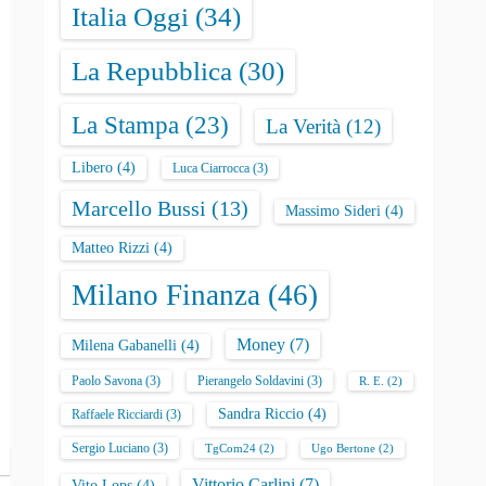
Italia Oggi
(34)
La Repubblica
(30)
La Stampa
(23)
La Verità
(12)
Libero
(4)
Luca Ciarrocca
(3)
Marcello Bussi
(13)
Massimo Sideri
(4)
Matteo Rizzi
(4)
Milano Finanza
(46)
Money
(7)
Milena Gabanelli
(4)
Paolo Savona
(3)
Pierangelo Soldavini
(3)
R. E.
(2)
Sandra Riccio
(4)
Raffaele Ricciardi
(3)
Sergio Luciano
(3)
TgCom24
(2)
Ugo Bertone
(2)
Vittorio Carlini
(7)
Vito Lops
(4)