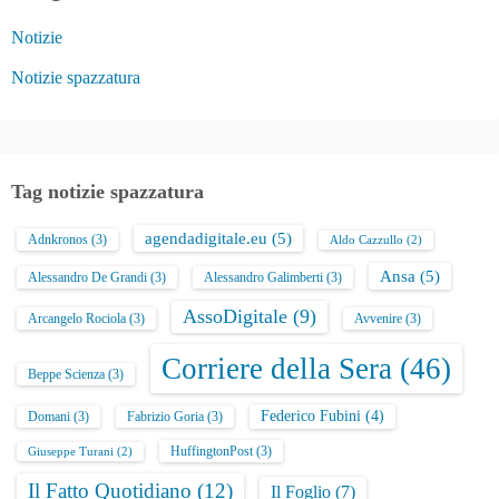
Notizie
Notizie spazzatura
Tag notizie spazzatura
agendadigitale.eu
(5)
Adnkronos
(3)
Aldo Cazzullo
(2)
Ansa
(5)
Alessandro De Grandi
(3)
Alessandro Galimberti
(3)
AssoDigitale
(9)
Arcangelo Rociola
(3)
Avvenire
(3)
Corriere della Sera
(46)
Beppe Scienza
(3)
Federico Fubini
(4)
Domani
(3)
Fabrizio Goria
(3)
HuffingtonPost
(3)
Giuseppe Turani
(2)
Il Fatto Quotidiano
(12)
Il Foglio
(7)