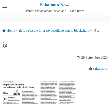
S
Sakamoto News
k
Bitcoin/Blockchain news and... fake news
Cos'è SakamotoNews
i
p
t
Home
»
Le piccole imprese decollano con la blockchain
»
ig
o
c
ig
o
n
29 Settembre 2020
t
e
sakamoto
n
t