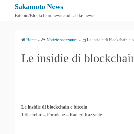
S
Sakamoto News
k
Bitcoin/Blockchain news and... fake news
i
p
t
Home
»
Notizie spazzatura
»
Le insidie di blockchain e b
o
c
Le insidie di blockchai
o
n
t
e
n
t
Le insidie di blockchain e bitcoin
1 dicembre – Formiche – Ranieri Razzante