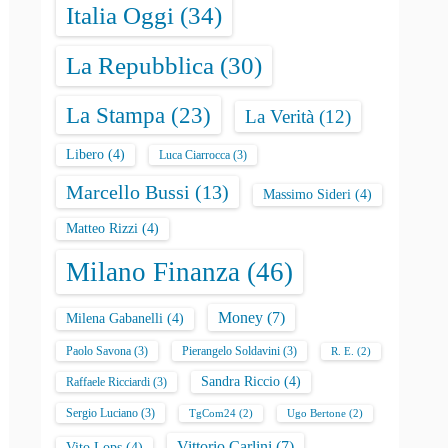
Italia Oggi
(34)
La Repubblica
(30)
La Stampa
(23)
La Verità
(12)
Libero
(4)
Luca Ciarrocca
(3)
Marcello Bussi
(13)
Massimo Sideri
(4)
Matteo Rizzi
(4)
Milano Finanza
(46)
Money
(7)
Milena Gabanelli
(4)
Paolo Savona
(3)
Pierangelo Soldavini
(3)
R. E.
(2)
Sandra Riccio
(4)
Raffaele Ricciardi
(3)
Sergio Luciano
(3)
TgCom24
(2)
Ugo Bertone
(2)
Vittorio Carlini
(7)
Vito Lops
(4)