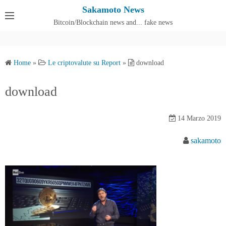
S
Sakamoto News
k
Bitcoin/Blockchain news and... fake news
Cos'è SakamotoNews
i
p
t
Home
»
Le criptovalute su Report
»
download
o
c
download
o
n
14 Marzo 2019
t
e
sakamoto
n
t